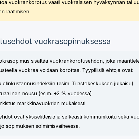
toa vuokrankorotus vaatii vuokralaisen hyväksynnän tai u
n laatimisen.
tusehdot vuokrasopimuksessa
uokrasopimus sisältää vuokrankorotusehdon, joka määrittele
rusteella vuokraa voidaan korottaa. Tyypillisiä ehtoja ovat:
u elinkustannusindeksiin (esim. Tilastokeskuksen julkaisu)
ntuaalinen nousu (esim. +2 % vuodessa)
arkistus markkinavuokrien mukaisesti
ehdot ovat yksiselitteisiä ja selkeästi kommunikoitu sekä vuo
 jo sopimuksen solmimisvaiheessa.