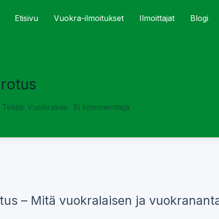
Etisivu
Vuokra-ilmoitukset
Ilmoittajat
Blogi
rotus
Tekijä: Vuokrakas
Ei kommentteja
us – Mitä vuokralaisen ja vuokrananta