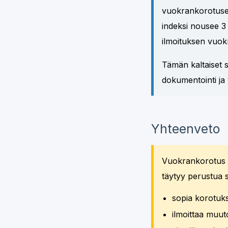
vuokrankorotuseh
indeksi nousee 3
ilmoituksen vuok
Tämän kaltaiset s
dokumentointi ja v
Yhteenveto
Vuokrankorotus on
täytyy perustua s
sopia korotuk
ilmoittaa muutok