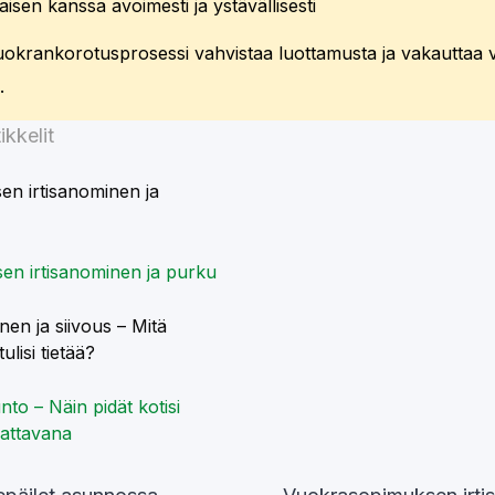
aisen kanssa avoimesti ja ystävällisesti
uokrankorotusprosessi vahvistaa luottamusta ja vakauttaa
.
ikkelit
n irtisanominen ja
en ja siivous – Mitä
tulisi tietää?