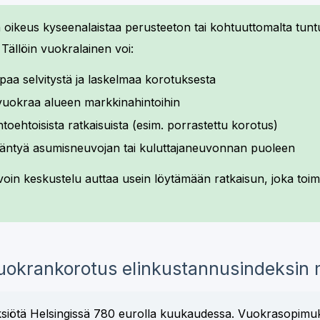
n oikeus kyseenalaistaa perusteeton tai kohtuuttomalta tun
Tällöin vuokralainen voi:
aa selvitystä ja laskelmaa korotuksesta
vuokraa alueen markkinahintoihin
toehtoisista ratkaisuista (esim. porrastettu korotus)
kääntyä asumisneuvojan tai kuluttajaneuvonnan puoleen
voin keskustelu auttaa usein löytämään ratkaisun, joka toim
Vuokrankorotus elinkustannusindeksin
siötä Helsingissä 780 eurolla kuukaudessa. Vuokrasopimu