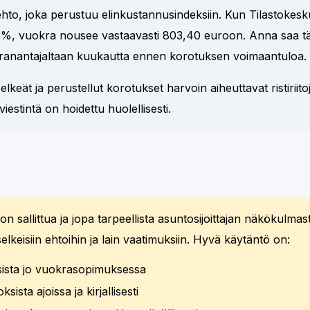
to, joka perustuu elinkustannusindeksiin. Kun Tilastokesk
 %, vuokra nousee vastaavasti 803,40 euroon. Anna saa täst
ranantajaltaan kuukautta ennen korotuksen voimaantuloa.
elkeät ja perustellut korotukset harvoin aiheuttavat ristiriito
iestintä on hoidettu huolellisesti.
 sallittua ja jopa tarpeellista asuntosijoittajan näkökulmas
elkeisiin ehtoihin ja lain vaatimuksiin. Hyvä käytäntö on:
sista jo vuokrasopimuksessa
sista ajoissa ja kirjallisesti