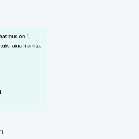
vaatimus on 1
isi aina mainita:
i
n