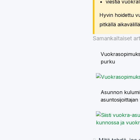
viestiä vuokral
Hyvin hoidettu v
pitkällä aikavälillä
Samankaltaiset art
Vuokrasopimukse
purku
Asunnon kulumin
asuntosijoittajan 