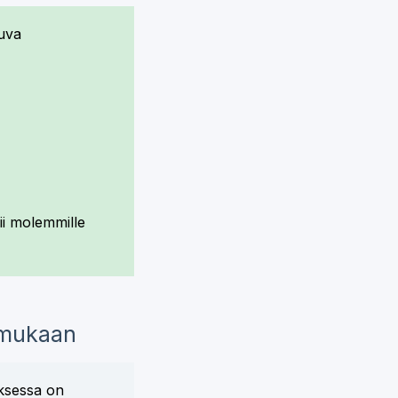
tuva
ii molemmille
 mukaan
ksessa on