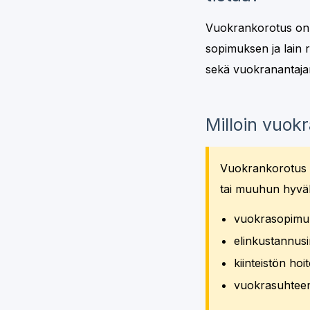
Vuokrankorotus on t
sopimuksen ja lain 
sekä vuokranantaja
Milloin vuokr
Vuokrankorotus 
tai muuhun hyväk
vuokrasopimuk
elinkustannusi
kiinteistön ho
vuokrasuhteen