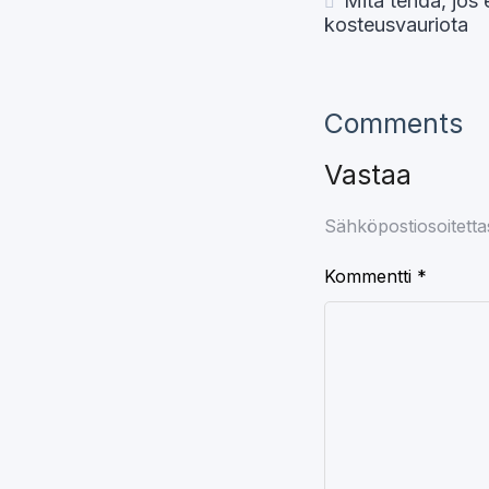
Mitä tehdä, jos
kosteusvauriota
Comments
Vastaa
Sähköpostiosoitettasi
Kommentti
*