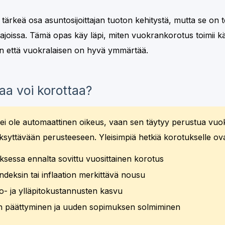
ärkeä osa asuntosijoittajan tuoton kehitystä, mutta se on t
rajoissa. Tämä opas käy läpi, miten vuokrankorotus toimii k
n että vuokralaisen on hyvä ymmärtää.
aa voi korottaa?
ei ole automaattinen oikeus, vaan sen täytyy perustua vu
syttävään perusteeseen. Yleisimpiä hetkiä korotukselle ova
sessa ennalta sovittu vuosittainen korotus
ndeksin tai inflaation merkittävä nousu
ito- ja ylläpitokustannusten kasvu
 päättyminen ja uuden sopimuksen solmiminen