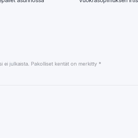
 epäilet asunnossa
Vuokrasopimuksen irti
 ei julkaista.
Pakolliset kentät on merkitty
*