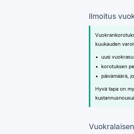
Ilmoitus vuo
Vuokrankorotukses
kuukauden varoit
uusi vuokras
korotuksen pe
päivämäärä, j
Hyvä tapa on myös
kustannusnousuih
Vuokralaisen