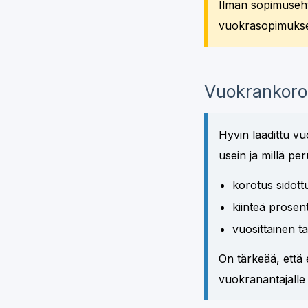
Ilman sopimuseh
vuokrasopimukse
Vuokrankoro
Hyvin laadittu v
usein ja millä pe
korotus sidott
kiinteä prose
vuosittainen t
On tärkeää, että 
vuokranantajalle