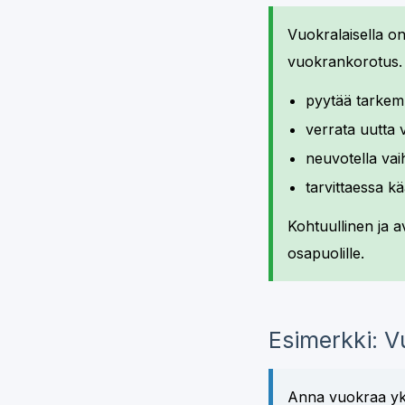
Vuokralaisella o
vuokrankorotus. 
pyytää tarkemp
verrata uutta 
neuvotella vaih
tarvittaessa 
Kohtuullinen ja a
osapuolille.
Esimerkki: 
Anna vuokraa yk