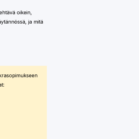
ehtävä oikein,
äytännössä, ja mitä
okrasopimukseen
t: