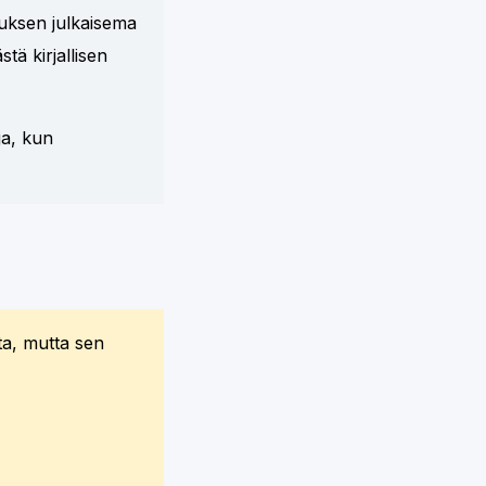
uksen julkaisema
ä kirjallisen
ja, kun
ta, mutta sen