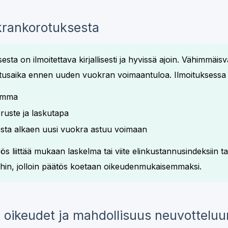
krankorotuksesta
ta on ilmoitettava kirjallisesti ja hyvissä ajoin. Vähimmäis
usaika ennen uuden vuokran voimaantuloa. Ilmoituksessa tul
umma
ruste ja laskutapa
osta alkaen uusi vuokra astuu voimaan
 liittää mukaan laskelma tai viite elinkustannusindeksiin ta
in, jolloin päätös koetaan oikeudenmukaisemmaksi.
 oikeudet ja mahdollisuus neuvotteluu