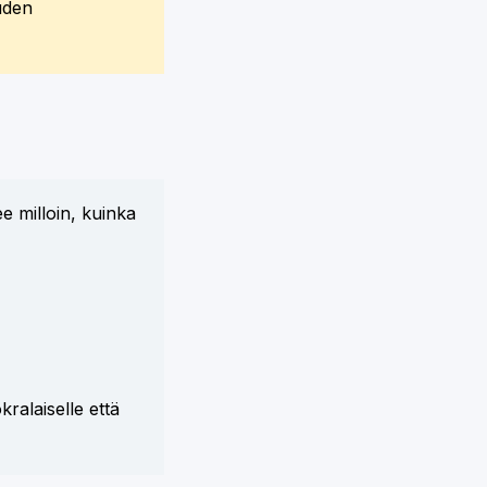
uden
e milloin, kuinka
kralaiselle että